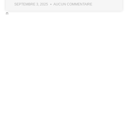
SEPTEMBRE 3, 2025
AUCUN COMMENTAIRE
LA COMMANDERIE
NOS MISSIONS
NOTRE HISTOIRE
NOS PARTENAIRES
NOTRE ÉQUIPE
NOS SERVICES
MICRO-FOLIE
FABLAB