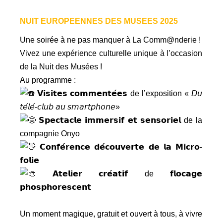
NUIT EUROPEENNES DES MUSEES 2025
Une soirée à ne pas manquer à La Comm@nderie !
Vivez une expérience culturelle unique à l’occasion
de la Nuit des Musées !
Au programme :
𝗩𝗶𝘀𝗶𝘁𝗲𝘀 𝗰𝗼𝗺𝗺𝗲𝗻𝘁𝗲́𝗲𝘀 de l’exposition « 𝘋𝘶
𝘵𝘦́𝘭𝘦́-𝘤𝘭𝘶𝘣 𝘢𝘶 𝘴𝘮𝘢𝘳𝘵𝘱𝘩𝘰𝘯𝘦»
𝗦𝗽𝗲𝗰𝘁𝗮𝗰𝗹𝗲 𝗶𝗺𝗺𝗲𝗿𝘀𝗶𝗳 𝗲𝘁 𝘀𝗲𝗻𝘀𝗼𝗿𝗶𝗲𝗹 de la
compagnie Onyo
𝗖𝗼𝗻𝗳𝗲́𝗿𝗲𝗻𝗰𝗲 𝗱𝗲́𝗰𝗼𝘂𝘃𝗲𝗿𝘁𝗲 𝗱𝗲 𝗹𝗮 𝗠𝗶𝗰𝗿𝗼-
𝗳𝗼𝗹𝗶𝗲
𝗔𝘁𝗲𝗹𝗶𝗲𝗿 𝗰𝗿𝗲́𝗮𝘁𝗶𝗳 de 𝗳𝗹𝗼𝗰𝗮𝗴𝗲
𝗽𝗵𝗼𝘀𝗽𝗵𝗼𝗿𝗲𝘀𝗰𝗲𝗻𝘁
Un moment magique, gratuit et ouvert à tous, à vivre