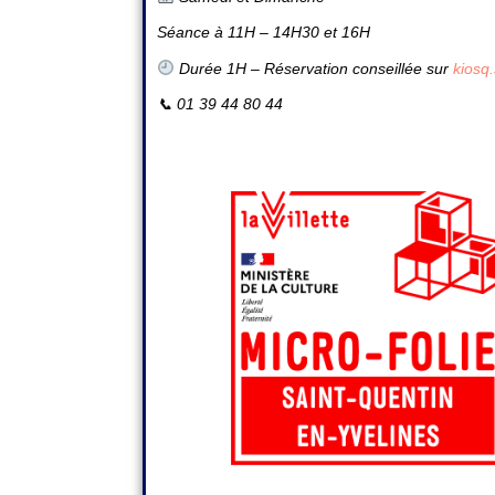
Séance à 11H – 14H30 et 16H
Durée 1H
–
Réservation conseillée sur
kiosq.
📞
01 39 44 80 44