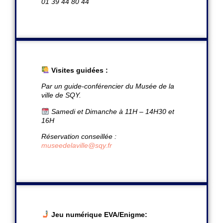
01 39 44 80 44
Visites guidées :
Par un guide-conférencier du Musée de la
ville de SQY.
Samedi et Dimanche à 11H – 14H30 et
16H
Réservation conseillée :
museedelaville@sqy.fr
Jeu numérique EVA/Enigme: